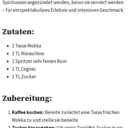
Spirituosen angezündet werden, bevor sie serviert werden
– für ein spektakuläres Erlebnis und intensiven Geschmack.
Zutaten:
1 Tasse Mokka
1 TL Maraschino
1 Spritzer sehr feinen Rum
1 TL Cognac
1 TL Zucker
Zubereitung:
Kaffee kochen:
Bereite zunächst eine Tasse frischen
Mokka zu und stelle sie beiseite.
Zucker hinzugeben:
Gib einen Teelöffel Zucker in ein