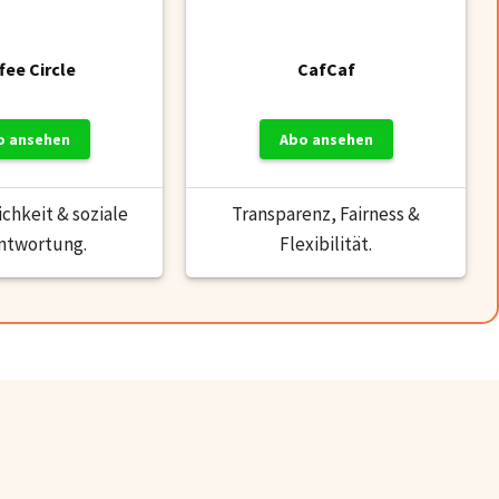
fee Circle
CafCaf
o ansehen
Abo ansehen
hkeit & soziale
Transparenz, Fairness &
ntwortung.
Flexibilität.