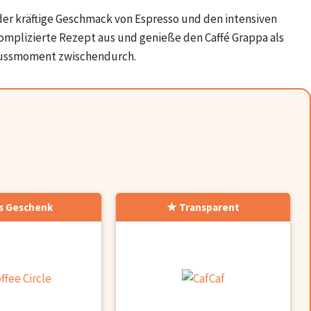
a der kräftige Geschmack von Espresso und den intensiven
komplizierte Rezept aus und genieße den Caffé Grappa als
enussmoment zwischendurch.
s Geschenk
Transparent