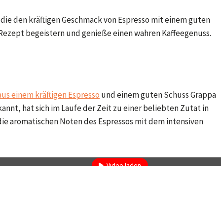
, die den kräftigen Geschmack von Espresso mit einem guten
n Rezept begeistern und genieße einen wahren Kaffeegenuss.
aus einem kräftigen Espresso
und einem guten Schuss Grappa
nnt, hat sich im Laufe der Zeit zu einer beliebten Zutat in
 die aromatischen Noten des Espressos mit dem intensiven
Mit dem Laden des Videos akzeptieren Sie die Datenschutzerklärung von Y
Mehr erfahren
Video laden
YouTube immer entsperren