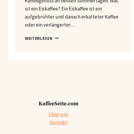
Kaffeegenuss an heißen Sommertagen. Was
ist ein Eiskaffee? Ein Eiskaffee ist ein
aufgebrühter und danach erkalteter Kaffee
oder ein verlängerter…
EISKAFFEE:
WEITERLESEN
DER
ERFRISCHENDE
KAFFEEKLASSIKER
FÜR
WARME
TAGE
KaffeeSeite.com
Über uns
Kontakt