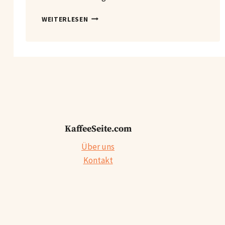
WO
WEITERLESEN
LIEGT
DER
UNTERSCHIED
ZWISCHEN
KAFFEE
UND
ESPRESSO?
KaffeeSeite.com
Über uns
Kontakt