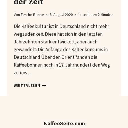
der Zeit
Von
Fesche Bohne
8. August 2020
Lesedauer:
2
Minuten
Die Kaffeekultur ist in Deutschland nicht mehr
wegzudenken. Diese hat sich in den letzten
Jahrzehnten stark entwickelt, aber auch
gewandelt. Die Anfänge des Kaffeekonsums in
Deutschland Über den Orient fanden die
Kaffeebohnen noch in 17. Jahrhundert den Weg
zu uns…
KAFFEEKONSUM
WEITERLESEN
IN
DEUTSCHLAND
IM
WANDEL
DER
ZEIT
KaffeeSeite.com