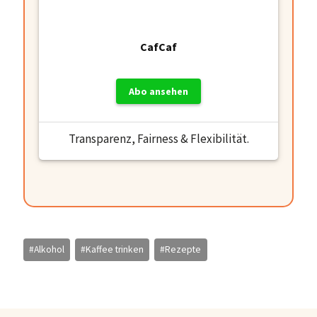
CafCaf
Abo ansehen
Transparenz, Fairness & Flexibilität.
Schlagworte:
#
Alkohol
#
Kaffee trinken
#
Rezepte