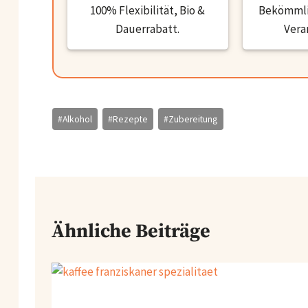
100% Flexibilität, Bio &
Bekömmlic
Dauerrabatt.
Vera
Schlagworte:
#
Alkohol
#
Rezepte
#
Zubereitung
Ähnliche Beiträge