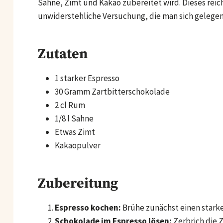
Sahne, Zimt und Kakao zubereitet wird. Dieses reic
unwiderstehliche Versuchung, die man sich gelegent
Zutaten
1 starker Espresso
30 Gramm Zartbitterschokolade
2 cl Rum
1/8 l Sahne
Etwas Zimt
Kakaopulver
Zubereitung
Espresso kochen:
Brühe zunächst einen starke
Schokolade im Espresso lösen:
Zerbrich die 