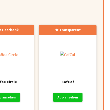
ls Geschenk
Transparent
fee Circle
CafCaf
o ansehen
Abo ansehen