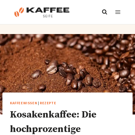
Zum
Inhalt
springen
KAFFEEWISSEN
|
REZEPTE
Kosakenkaffee: Die
hochprozentige