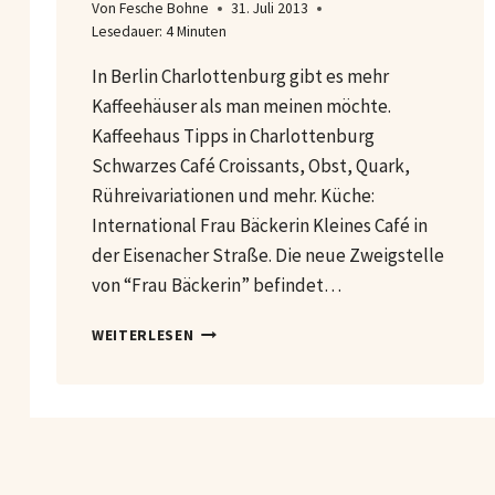
Von
Fesche Bohne
31. Juli 2013
Lesedauer:
4
Minuten
In Berlin Charlottenburg gibt es mehr
Kaffeehäuser als man meinen möchte.
Kaffeehaus Tipps in Charlottenburg
Schwarzes Café Croissants, Obst, Quark,
Rühreivariationen und mehr. Küche:
International Frau Bäckerin Kleines Café in
der Eisenacher Straße. Die neue Zweigstelle
von “Frau Bäckerin” befindet…
KAFFEEHÄUSER
WEITERLESEN
IN
BERLIN
CHARLOTTENBURG