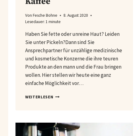
Kaffee
Von
Fesche Bohne
8. August 2020
Lesedauer:
1
minute
Haben Sie fette oder unreine Haut? Leiden
Sie unter Pickeln?Dann sind Sie
Ansprechpartner für unzählige medizinische
und kosmetische Konzerne die ihre teuren
Produkte an den mann und die Frau bringen
wollen. Hier stellen wir heute eine ganz
einfache Möglichkeit vor…
GESICHTSMASKE
WEITERLESEN
MIT
KAFFEE