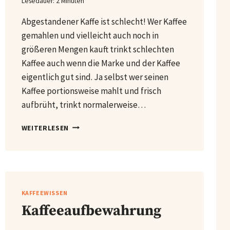
Lesedauer:
2
Minuten
Abgestandener Kaffe ist schlecht! Wer Kaffee
gemahlen und vielleicht auch noch in
größeren Mengen kauft trinkt schlechten
Kaffee auch wenn die Marke und der Kaffee
eigentlich gut sind. Ja selbst wer seinen
Kaffee portionsweise mahlt und frisch
aufbrüht, trinkt normalerweise…
ZU
WEITERLESEN
HAUSE
KAFFEE
RÖSTEN
MIT
DER
POPCORNMASCHINE
KAFFEEWISSEN
Kaffeeaufbewahrung