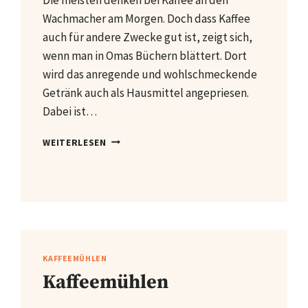
Wachmacher am Morgen. Doch dass Kaffee
auch für andere Zwecke gut ist, zeigt sich,
wenn man in Omas Büchern blättert. Dort
wird das anregende und wohlschmeckende
Getränk auch als Hausmittel angepriesen.
Dabei ist…
KAFFEE
WEITERLESEN
ALS
GÜNSTIGES
HAUSMITTEL
IM
HAUSHALT
KAFFEEMÜHLEN
Kaffeemühlen