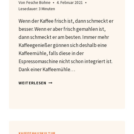
Von
Fesche Bohne
4. Februar 2021
Lesedauer:
3
Minuten
Wenn der Kaffee frisch ist, dann schmeckt er
besser. Wenn er aber frisch gemahlen ist,
dann schmeckt er am besten. Immer mehr
Kaffeegenießer gönnen sich deshalb eine
Kaffeemühle, falls diese in der
Espressomaschine nicht schon integriert ist.
Dank einer Kaffeemühle…
KAFFEEMÜHLEN
WEITERLESEN
KAFFEEHAUSKULTUR