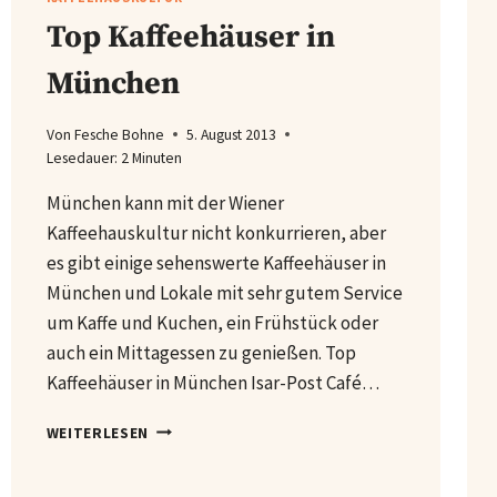
Top Kaffeehäuser in
München
Von
Fesche Bohne
5. August 2013
Lesedauer:
2
Minuten
München kann mit der Wiener
Kaffeehauskultur nicht konkurrieren, aber
es gibt einige sehenswerte Kaffeehäuser in
München und Lokale mit sehr gutem Service
um Kaffe und Kuchen, ein Frühstück oder
auch ein Mittagessen zu genießen. Top
Kaffeehäuser in München Isar-Post Café…
TOP
WEITERLESEN
KAFFEEHÄUSER
IN