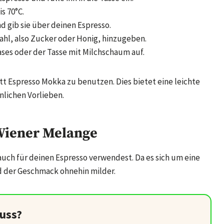
s 70°C.
d gib sie über deinen Espresso.
ahl, also Zucker oder Honig, hinzugeben.
ases oder der Tasse mit Milchschaum auf.
tt Espresso Mokka zu benutzen. Dies bietet eine leichte
lichen Vorlieben.
 Wiener Melange
 auch für deinen Espresso verwendest. Da es sich um eine
rd der Geschmack ohnehin milder.
uss?