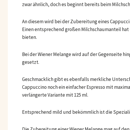
zwar ähnlich, doch es beginnt bereits beim Milchsc
An diesem wird bei der Zubereitung eines Cappuccin
Einen entsprechend großen Milchschaumanteil hat de
bieten.
Bei der Wiener Melange wird auf der Gegenseite hi
gesetzt.
Geschmacklich gibt es ebenfalls merkliche Untersch
Cappuccino noch ein einfacher Espresso mit maximal
verlängerte Variante mit 125 ml.
Entsprechend mild und bekömmlich ist die Speziali
Die Zubereitung einer Wiener Melange mag auf den 