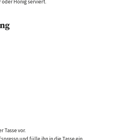
 oder Honig serviert.
ung
r Tasse vor.
presso und fülle ihn in die Tasse ein.