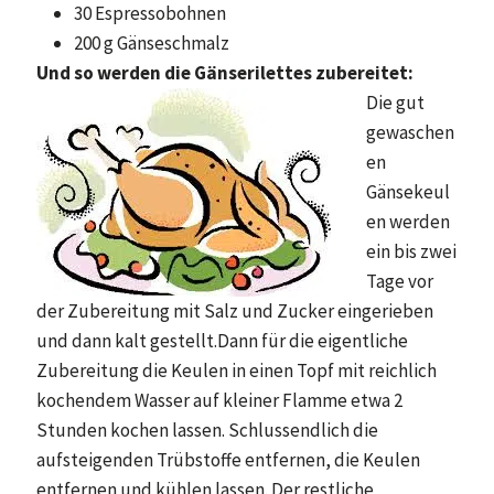
30 Espressobohnen
200 g Gänseschmalz
Und so werden die Gänserilettes zubereitet:
Die gut
gewaschen
en
Gänsekeul
en werden
ein bis zwei
Tage vor
der Zubereitung mit Salz und Zucker eingerieben
und dann kalt gestellt.Dann für die eigentliche
Zubereitung die Keulen in einen Topf mit reichlich
kochendem Wasser auf kleiner Flamme etwa 2
Stunden kochen lassen. Schlussendlich die
aufsteigenden Trübstoffe entfernen, die Keulen
entfernen und kühlen lassen. Der restliche