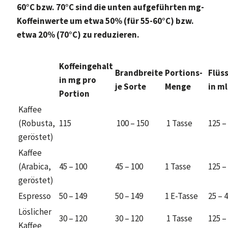
60°C bzw. 70°C sind die unten aufgeführten mg-
Koffeinwerte um etwa 50% (für 55-60°C) bzw.
etwa 20% (70°C) zu reduzieren.
Koffeingehalt
Brandbreite
Portions-
Flüs
in mg pro
je Sorte
Menge
in ml
Portion
Kaffee
(Robusta,
115
100 – 150
1 Tasse
125 –
geröstet)
Kaffee
(Arabica,
45 – 100
45 – 100
1 Tasse
125 –
geröstet)
Espresso
50 – 149
50 – 149
1 E-Tasse
25 – 
Löslicher
30 – 120
30 – 120
1 Tasse
125 –
Kaffee