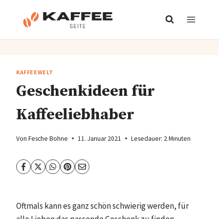
Zum
Inhalt
springen
KAFFEEWELT
Geschenkideen für
Kaffeeliebhaber
Von
Fesche Bohne
11. Januar 2021
Lesedauer:
2
Minuten
Oftmals kann es ganz schön schwierig werden, für
alle Lieben das passende Geschenk zu finden.