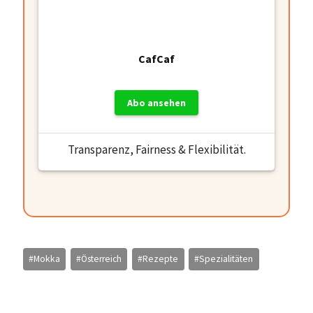
CafCaf
Abo ansehen
Transparenz, Fairness & Flexibilität.
Schlagworte:
#
Mokka
#
Österreich
#
Rezepte
#
Spezialitäten