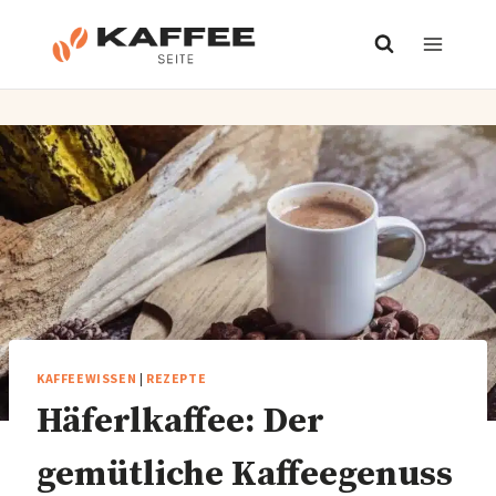
Zum
Inhalt
springen
KAFFEEWISSEN
|
REZEPTE
Häferlkaffee: Der
gemütliche Kaffeegenuss