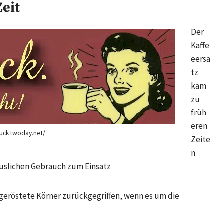
Zeit
Der
Kaffe
eersa
tz
kam
zu
früh
eren
fuck.twoday.net/
Zeite
n
äuslichen Gebrauch zum Einsatz.
 geröstete Körner zurückgegriffen, wenn es um die