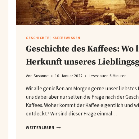
GESCHICHTE
|
KAFFEEWISSEN
Geschichte des Kaffees: Wo l
Herkunft unseres Lieblings
Von
Susanne
10. Januar 2022
Lesedauer:
6
Minuten
Wir alle genießen am Morgen gerne unser liebstes 
uns dabei aber nur selten die Frage nach der Gesc
Kaffees. Woher kommt der Kaffee eigentlich und wi
entdeckt? Wir sind dieser Frage einmal…
GESCHICHTE
WEITERLESEN
DES