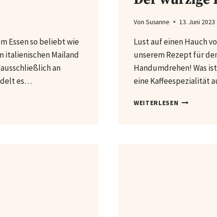
Von
Susanne
13. Juni 2023
em Essen so beliebt wie
Lust auf einen Hauch v
m italienischen Mailand
unserem Rezept für den
 ausschließlich an
Handumdrehen! Was ist 
ndelt es…
eine Kaffeespezialität
SELBSTGE
WEITERLESEN
PUMPKIN
SPICE
LATTE:
DER
WÜRZIGE
KAFFEE-
HIT
FÜR
KALTE
TAGE