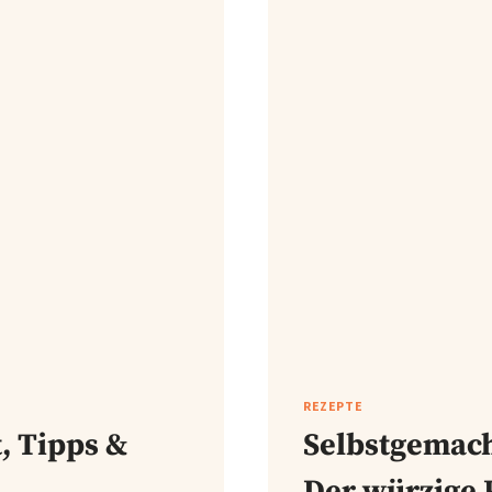
REZEPTE
, Tipps &
Selbstgemach
Der würzige K