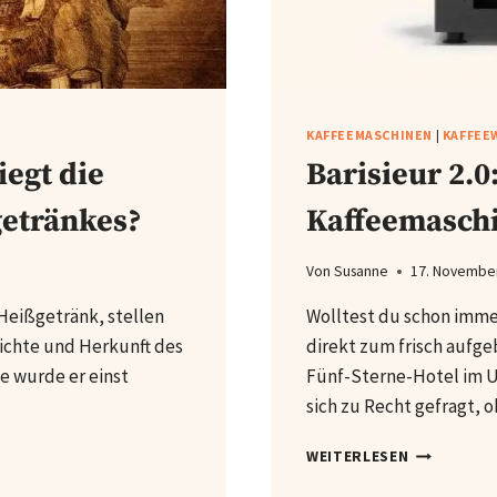
KAFFEEMASCHINEN
|
KAFFEE
iegt die
Barisieur 2.
getränkes?
Kaffeemaschi
Von
Susanne
17. Novembe
Heißgetränk, stellen
Wolltest du schon imme
hichte und Herkunft des
direkt zum frisch aufg
e wurde er einst
Fünf-Sterne-Hotel im Ur
sich zu Recht gefragt, 
BARISIEUR
WEITERLESEN
2.0: