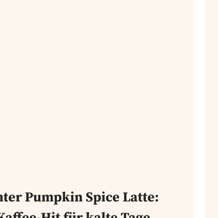
ter Pumpkin Spice Latte:
affee-Hit für kalte Tage