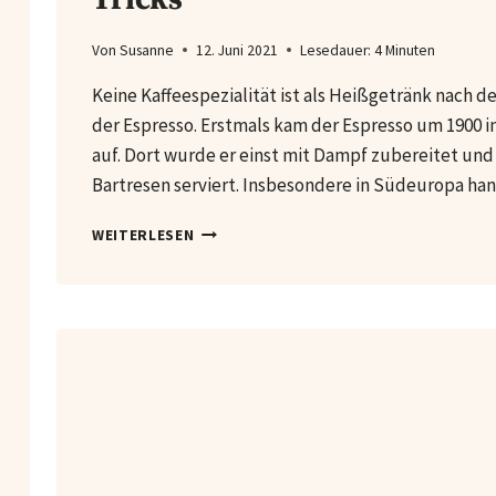
Von
Susanne
12. Juni 2021
Lesedauer:
4
Minuten
Keine Kaffeespezialität ist als Heißgetränk nach d
der Espresso. Erstmals kam der Espresso um 1900 i
auf. Dort wurde er einst mit Dampf zubereitet und
Bartresen serviert. Insbesondere in Südeuropa ha
ESPRESSO
WEITERLESEN
ZUBEREITEN:
REZEPT,
TIPPS
&
TRICKS