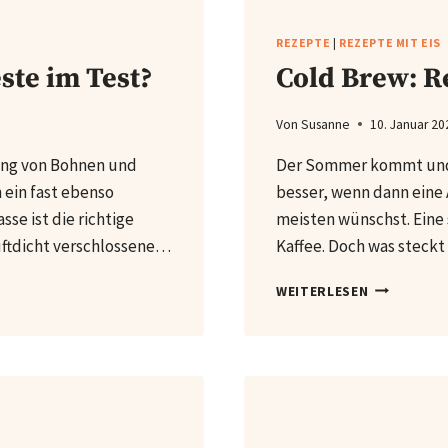
REZEPTE
|
REZEPTE MIT EIS
ste im Test?
Cold Brew: R
Von
Susanne
10. Januar 20
tung von Bohnen und
Der Sommer kommt und 
 ein fast ebenso
besser, wenn dann eine 
se ist die richtige
meisten wünschst. Eine
uftdicht verschlossene…
Kaffee. Doch was steckt
COLD
WEITERLESEN
BREW:
REZEPT
&
ZUBEREITU