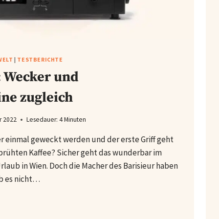
WELT
|
TESTBERICHTE
0: Wecker und
ne zugleich
r 2022
Lesedauer:
4
Minuten
r einmal geweckt werden und der erste Griff geht
ebrühten Kaffee? Sicher geht das wunderbar im
laub in Wien. Doch die Macher des Barisieur haben
ob es nicht…