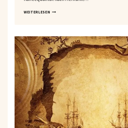
KAFFEE
WEITERLESEN
UND
SEINE
VIELSEITIGEN
FÄHIGKEITEN