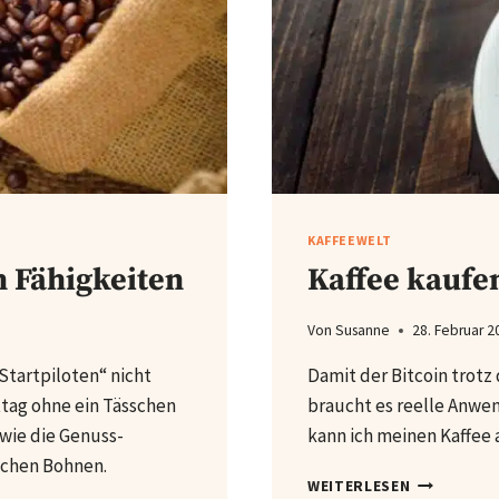
KAFFEEWELT
n Fähigkeiten
Kaffee kaufen
Von
Susanne
28. Februar 2
Startpiloten“ nicht
Damit der Bitcoin trotz 
tag ohne ein Tässchen
braucht es reelle Anwen
 wie die Genuss-
kann ich meinen Kaffee 
schen Bohnen.
KAFFEE
WEITERLESEN