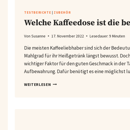
TESTBERICHTE
|
ZUBEHÖR
Welche Kaffeedose ist die be
Von
Susanne
17. November 2022
Lesedauer:
9
Minuten
Die meisten Kaffeeliebhaber sind sich der Bedeu
Mahlgrad für ihr Heißgetränk längst bewusst. Doch
wichtiger Faktor für den guten Geschmack in der Tas
Aufbewahrung. Dafür benötigt es eine möglichst l
WELCHE
WEITERLESEN
KAFFEEDOSE
IST
DIE
BESTE
IM
TEST?