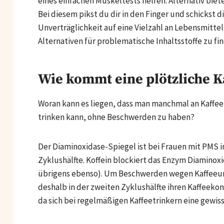
eines einfachen Muskeltests helfen. Alternativ biete
Bei diesem pikst du dir in den Finger und schickst di
Unverträglichkeit auf eine Vielzahl an Lebensmitte
Alternativen für problematische Inhaltsstoffe zu fi
Wie kommt eine plötzliche K
Woran kann es liegen, dass man manchmal an Kaffeeu
trinken kann, ohne Beschwerden zu haben?
Der Diaminoxidase-Spiegel ist bei Frauen mit PMS in
Zyklushälfte. Koffein blockiert das Enzym Diamino
übrigens ebenso). Um Beschwerden wegen Kaffeeun
deshalb in der zweiten Zyklushälfte ihren Kaffeekons
da sich bei regelmäßigen Kaffeetrinkern eine gewiss